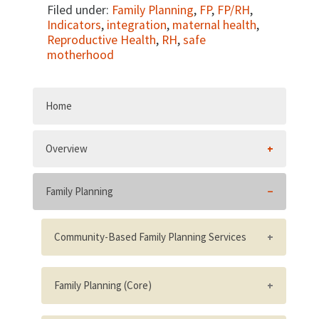
Filed under:
Family Planning
,
FP
,
FP/RH
,
Indicators
,
integration
,
maternal health
,
Reproductive Health
,
RH
,
safe
motherhood
Home
Overview
Family Planning
Community-Based Family Planning Services
Number of community-based family
planning providers trained
Family Planning (Core)
Percent of population living within two