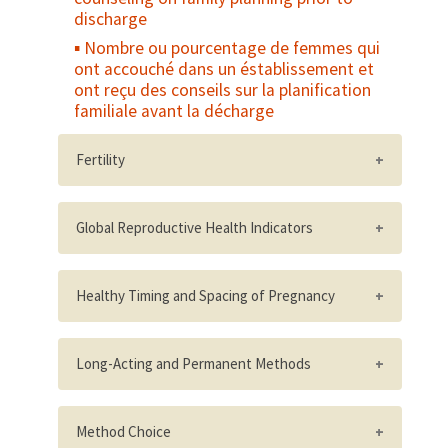
methods and have had documented routine
discharge
supportive supervision of family
Nombre ou pourcentage de femmes qui
planning/HIV services within the past 12
ont accouché dans un éstablissement et
months
ont reçu des conseils sur la planification
familiale avant la décharge
Fertility
Wanted total fertility rate
Global Reproductive Health Indicators
Total fertility rate
Age-specific fertility rates
WHO's short list of reproductive health
Age at first birth
indicators for global monitoring
Healthy Timing and Spacing of Pregnancy
Prevalence of infertility in women
PAI's Reproductive Risk Index
Number of national, provincial, or district
level policies, frameworks or guidelines,
Long-Acting and Permanent Methods
that include HTSP recommendations
Extent to which LAPMs are explicitly
Number/percent of health and non-health
included in national RH or FP policies
Method Choice
workers trained in HTSP who can state the