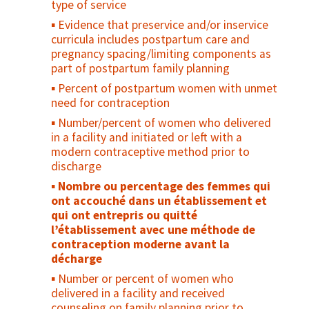
Number/Percent of community health
type of service
Number and type of contraceptive
workers certified during the previous
Evidence that preservice and/or inservice
methods available at HIV service delivery
reporting period who received at least one
curricula includes postpartum care and
points
in-person supportive supervision visit for
pregnancy spacing/limiting components as
providing injectable contraception within
Percent of clients at an HIV service
part of postpartum family planning
[x] months after successful completion of
delivery point who received a family
Percent of postpartum women with unmet
practicum
planning method
need for contraception
Number/Percent of community health
Number of clients who accept (for the first
Number/percent of women who delivered
workers reporting a stock-out of injectables
time in their lives) modern contraception at
in a facility and initiated or left with a
an HIV service delivery point
Number of injections provided
modern contraceptive method prior to
Number/percent of clients who received a
discharge
referral from an HIV service delivery point
Nombre ou percentage des femmes qui
to a family planning clinic
ont accouché dans un établissement et
Percent of continuing care and treatment
qui ont entrepris ou quitté
clients reporting unintended pregnancy
l’établissement avec une méthode de
Percent of HIV healthcare workers who
contraception moderne avant la
completed a family planning training
décharge
program
Number or percent of women who
Percent of HIV service delivery points that
delivered in a facility and received
offer at least three types of family planning
counseling on family planning prior to