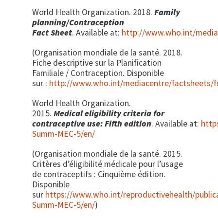
World Health Organization. 2018.
Family
planning/Contraception
Fact
Sheet
. Available at:
http://www.who.int/media
(Organisation mondiale de la santé. 2018.
Fiche descriptive sur la Planification
Familiale / Contraception. Disponible
sur :
http://www.who.int/mediacentre/factsheets/f
World Health Organization.
2015.
Medical
eligibility
criteria
for
contraceptive
use:
Fifth
edition
. Available at:
http
Summ-MEC-5/en/
(Organisation mondiale de la santé. 2015.
Critères d’éligibilité médicale pour l’usage
de contraceptifs : Cinquième édition.
Disponible
sur
https://www.who.int/reproductivehealth/public
Summ-MEC-5/en/
)