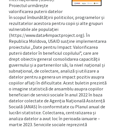
Proiectul urmărește
valorificarea puterii datelor
în scopul îmbunătățirii politicilor, programelor și
rezultatelor acestora pentru copii și alte grupuri
vulnerabile ale populației
(https://www.data4impactproject.org).
În
Republica Moldova, USAID susține implementarea
proiectului „Date pentru Impact: Valorificarea
puterii datelor în beneficiul copilului”, care are
drept obiectiv general consolidarea capacității
guvernului și a partenerilor săi, la nivel național și
subnațional, de colectare, analiză și utilizare a
datelor pentru a genera un impact pozitiv asupra
copiilor aflați în dificultate.
Acest buletin prezintă
o imagine statistică de ansamblu asupra copiilor
beneficiari de servicii sociale în anul 2022 în baza
datelor colectate de Agenția Națională Asistență
Socială (ANAS) în conformitate cu Planul anual de
lucrări statistice. Colectarea, centralizarea și
analiza datelor a avut loc în perioada ianuarie –
martie 2023.
Serviciile sociale reprezintă