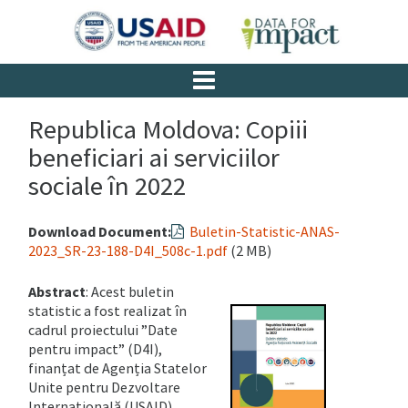
Republica Moldova: Copiii
beneficiari ai serviciilor
sociale în 2022
Download Document:
Buletin-Statistic-ANAS-
2023_SR-23-188-D4I_508c-1.pdf
(2 MB)
Abstract
: Acest buletin
statistic a fost realizat în
cadrul proiectului ”Date
pentru impact” (D4I),
finanțat de Agenția Statelor
Unite pentru Dezvoltare
Internațională (USAID).