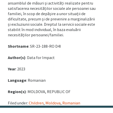
ansamblul de măsuri și activități realizate pentru
satisfacerea necesităților sociale ale persoanei sau
familiei, în scop de depășire a unor situații de
dificultate, precum și de prevenire a marginalizării
și excluziunii sociale. Dreptul la servicii sociale este
stabilit în mod individual, în baza evaluării
necesităților persoanei/familiei.
Shortname
: SR-23-188-RO D4I
Author(s)
: Data for Impact
Year
: 2023
Language
: Romanian
Region(s)
: MOLDOVA, REPUBLIC OF
Filed under:
Children
,
Moldova
,
Romanian