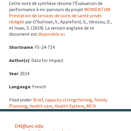
Cette note de synthèse résume l’Évaluation de
performance à mi-parcours du projet
MOMENTUM
Prestation de services de soins de santé privés
rédigée
par O’Sullivan, S., Appleford, G., Idrissou, D.,
et Isaac, S. (2024).
La version anglaise de ce
document est
disponible ici
.
Shortname
: FS-24-714
Author(s)
: Data for Impact
Year
: 2024
Language
: French
Filed under:
Brief
,
capacity strengthening
,
Family
Planning
,
health care
,
Health System
,
MCH
D4I@unc.edu